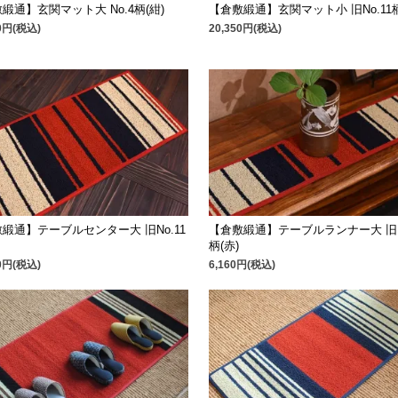
緞通】玄関マット大 No.4柄(紺)
【倉敷緞通】玄関マット小 旧No.11柄
80円(税込)
20,350円(税込)
緞通】テーブルセンター大 旧No.11
【倉敷緞通】テーブルランナー大 旧No
柄(赤)
30円(税込)
6,160円(税込)