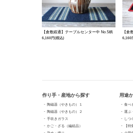
【倉敷緞通】テーブルセンター中 No.5柄
【倉敷
6,160円(税込)
6,16
作り手・産地から探す
用途
陶磁器（やきもの）１
食べ
陶磁器（やきもの）２
運ぶ
手吹きガラス
しつ
かご・ざる（編組品）
【特