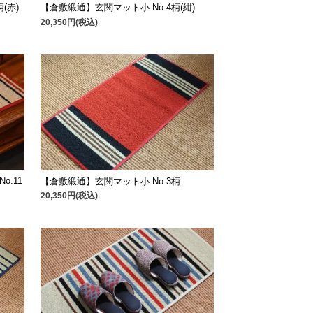
(赤)
【倉敷緞通】玄関マット小 No.4柄(紺)
20,350円(税込)
.11
【倉敷緞通】玄関マット小 No.3柄
20,350円(税込)