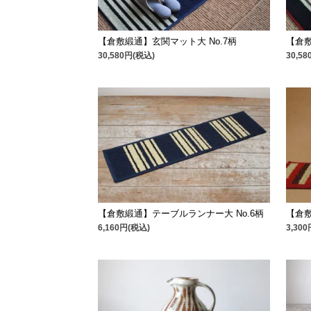
【倉敷緞通】玄関マット大 No.7柄
【倉敷
30,580円(税込)
30,5
【倉敷緞通】テーブルランナー大 No.6柄
【倉敷
6,160円(税込)
3,30