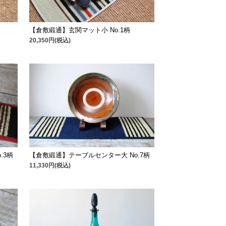
【倉敷緞通】玄関マット小 No.1柄
20,350円(税込)
.3柄
【倉敷緞通】テーブルセンター大 No.7柄
11,330円(税込)