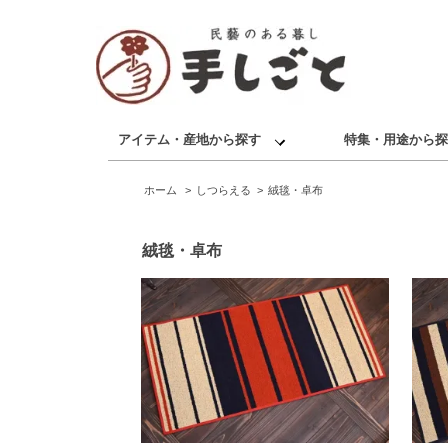
アイテム・産地から探す
特集・用途から探
ホーム
>
しつらえる
>
絨毯・卓布
絨毯・卓布