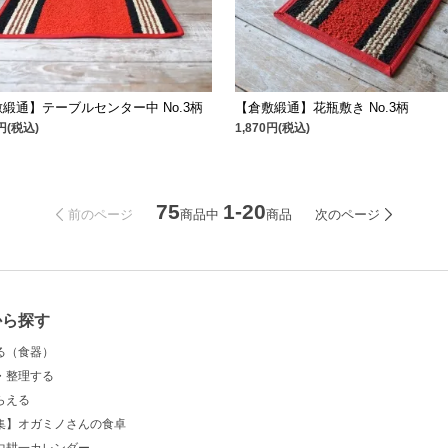
緞通】テーブルセンター中 No.3柄
【倉敷緞通】花瓶敷き No.3柄
0円(税込)
1,870円(税込)
75
1-20
商品中
商品
前のページ
次のページ
から探す
る（食器）
・整理する
らえる
集】オガミノさんの食卓