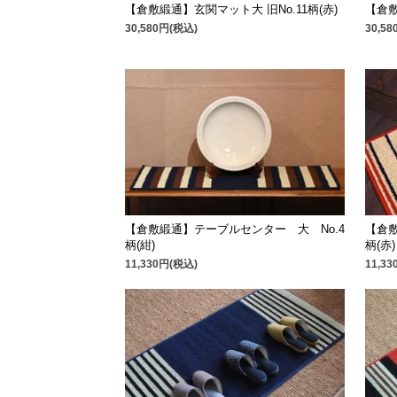
【倉敷緞通】玄関マット大 旧No.11柄(赤)
【倉敷
30,580円(税込)
30,5
【倉敷緞通】テーブルセンター 大 No.4
【倉敷
柄(紺)
柄(赤)
11,330円(税込)
11,3