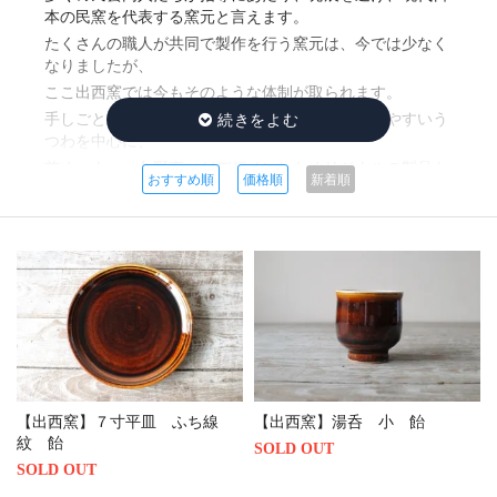
本の民窯を代表する窯元と言えます。
たくさんの職人が共同で製作を行う窯元は、今では少なく
なりましたが、
ここ出西窯では今もそのような体制が取られます。
手しごとでは、出西窯ならではのシンプルで使いやすいう
つわを中心に、
前オーナー・久野恵一がデザインしたオリジナルの製品も
おすすめ順
価格順
新着順
ご紹介しています。
【出西窯】７寸平皿 ふち線
【出西窯】湯呑 小 飴
紋 飴
SOLD OUT
SOLD OUT