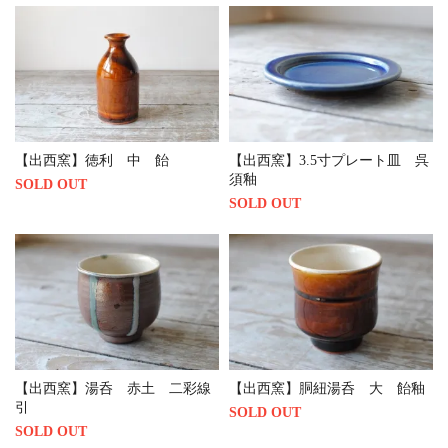
【出西窯】徳利 中 飴
【出西窯】3.5寸プレート皿 呉
須釉
SOLD OUT
SOLD OUT
【出西窯】湯呑 赤土 二彩線
【出西窯】胴紐湯呑 大 飴釉
引
SOLD OUT
SOLD OUT