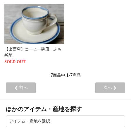
【出西窯】コーヒー碗皿 ふち
呉須
SOLD OUT
7
1
7
商品中
-
商品
前へ
次へ
ほかのアイテム・産地を探す