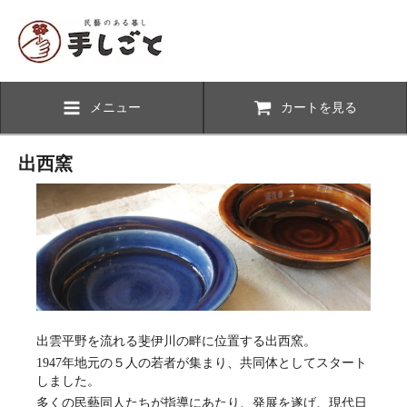
メニュー
カートを見る
出西窯
出雲平野を流れる斐伊川の畔に位置する出西窯。
1947年地元の５人の若者が集まり、共同体としてスタート
しました。
多くの民藝同人たちが指導にあたり、発展を遂げ、現代日