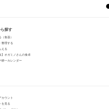
から探す
る（食器）
・整理する
らえる
集】オガミノさんの食卓
中耕一カレンダー
アカウント
トを見る