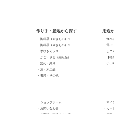
作り手・産地から探す
用途
陶磁器（やきもの）１
食べ
陶磁器（やきもの）２
運ぶ
手吹きガラス
しつ
かご・ざる（編組品）
【特
染め・織り
小田
漆・木工品
書籍・その他
ショップホーム
マイ
お問い合わせ
カー