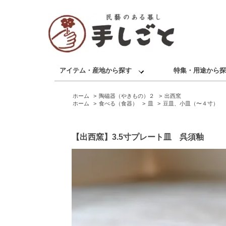
アイテム・産地から探す
特集・用途から探
ホーム
>
陶磁器（やきもの）２
>
出西窯
ホーム
>
食べる（食器）
>
皿
>
豆皿、小皿（〜４寸）
【出西窯】3.5寸プレート皿 呉須釉