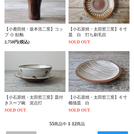
【小鹿田焼・坂本浩二窯】コッ
【小石原焼・太田哲三窯】６寸
プ 小 飴釉
皿 白 打ち刷毛目
2,750円(税込)
SOLD OUT
【小石原焼・太田哲三窯】皿付
【小石原焼・太田哲三窯】６寸
きスープ碗 泥点打
櫛描皿 白
SOLD OUT
SOLD OUT
55
1
12
商品中
-
商品