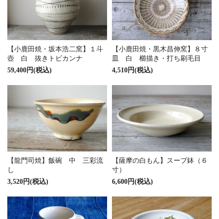
【小鹿田焼・坂本浩二窯】１斗
【小鹿田焼・黒木昌伸窯】８寸
壺 白 抜きトビカンナ
皿 白 櫛描き・打ち刷毛目
59,400円(税込)
4,510円(税込)
【龍門司焼】飯碗 中 三彩流
【薩摩の白もん】スープ鉢（６
し
寸）
3,520円(税込)
6,600円(税込)