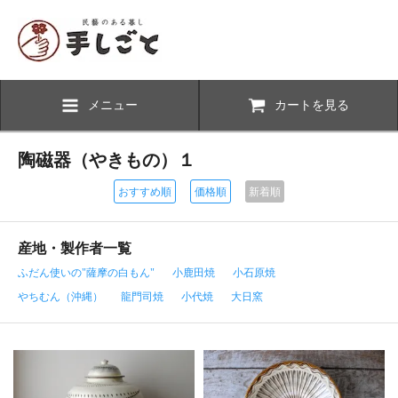
メニュー
カートを見る
陶磁器（やきもの）１
おすすめ順
価格順
新着順
産地・製作者一覧
ふだん使いの"薩摩の白もん"
小鹿田焼
小石原焼
やちむん（沖縄）
龍門司焼
小代焼
大日窯