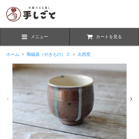
メニュー
カートを見る
ホーム
>
陶磁器（やきもの）２
>
出西窯