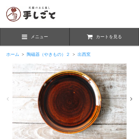
メニュー
カートを見る
ホーム
>
陶磁器（やきもの）２
>
出西窯