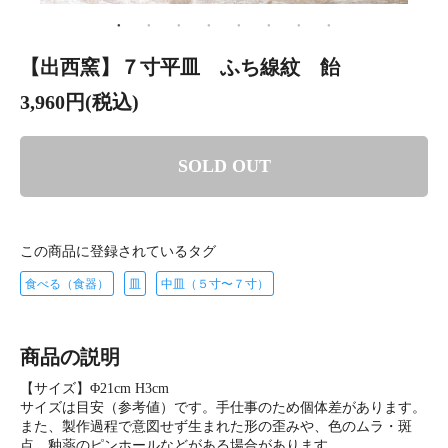
【出西窯】７寸平皿 ふち線紋 飴
3,960円(税込)
SOLD OUT
この商品に登録されているタグ
食べる（食器）
皿
中皿（５寸〜７寸）
商品の説明
【サイズ】Φ21cm H3cm
サイズは目安（参考値）です。手仕事のため個体差があります。
また、製作過程で意図せず生まれた形の歪みや、色のムラ・斑
点、釉薬のピンホールなどがある場合があります。