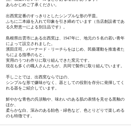
あらかじめご了承ください。
出西窯定番のすっきりとしたシンプルな形の平皿。
ふちに二本線を入れて印象を引き締めています（当店創設者であ
る久野恵一による別注品です）。
島根県出雲市にある出西窯は、1947年に、地元の５名の若い青年
によって設立されました。
濱田庄司、バーナード・リーチらをはじめ、民藝運動を推進者た
ちによる指導のもと、
実用のうつわ作りに取り組んできた窯元です。
現在も多くの職人さんたちが、共同で製作に取り組んでいます。
手しごとでは、出西窯ならではの、
シンプルな形で嫌味がなく、器としての役割を存分に発揮してく
れる器をご紹介しています。
鮮やかな青色の呉須釉や、味わいのある肌の表情を見せる黒釉の
ほか、
柔らかな白、深みのある飴色・緑色など、色とりどりで楽しめる
のも特徴です。