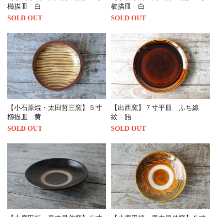
櫛描皿 白
櫛描皿 白
SOLD OUT
SOLD OUT
【小石原焼・太田哲三窯】５寸
【出西窯】７寸平皿 ふち線
櫛描皿 黄
紋 飴
SOLD OUT
SOLD OUT