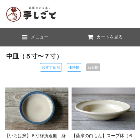
メニュー
カートを見る
中皿（５寸〜７寸）
おすすめ順
価格順
新着順
【いろは窯】６寸縁折返皿 縁
【薩摩の白もん】スープ鉢（６