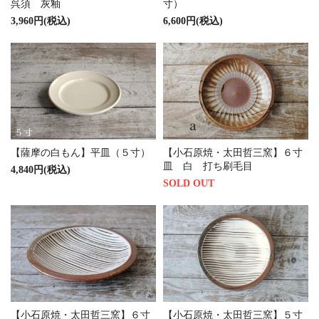
呉須 灰釉
寸）
3,960円(税込)
6,600円(税込)
【薩摩の白もん】平皿（５寸）
【小石原焼・太田哲三窯】６寸
皿 白 打ち刷毛目
4,840円(税込)
SOLD OUT
【小石原焼・太田哲三窯】６寸
【小石原焼・太田哲三窯】５寸