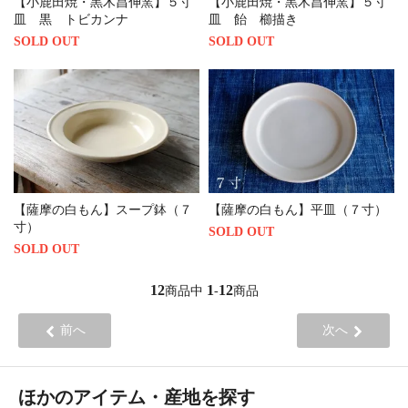
【小鹿田焼・黒木昌伸窯】５寸
【小鹿田焼・黒木昌伸窯】５寸
皿 黒 トビカンナ
皿 飴 櫛描き
SOLD OUT
SOLD OUT
【薩摩の白もん】スープ鉢（７
【薩摩の白もん】平皿（７寸）
寸）
SOLD OUT
SOLD OUT
12
1
12
商品中
-
商品
前へ
次へ
ほかのアイテム・産地を探す