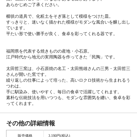
あらかじめご了承ください。
櫛状の道具で、化粧土をそぎ落として模様をつけた皿。
すっきりと、迷いなく描かれた模様がモダンな風合いを醸し出し
ています。
平たい形で使い勝手が良く、食卓を彩ってくれる器です。
福岡県を代表する焼きものの産地・小石原。
江戸時代から地元の実用陶器を作ってきた「民陶」です。
太田哲三窯は、小石原焼の名工・太田熊雄さんの三男・太田哲三
さんが開いた窯です。
繰り返しの仕事によって培った、高いロクロ技術から生まれるう
つわは、
手に馴染み、使いやすく、毎日の食卓で活躍してくれます。
素朴な伝統技法を用いつつも、モダンな雰囲気を纏い、食卓を彩
ってくれます。
その他の詳細情報
販売価格
3,190円(税込)