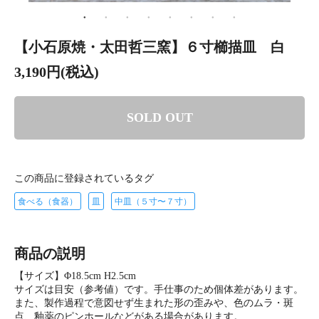
【小石原焼・太田哲三窯】６寸櫛描皿 白
3,190円(税込)
SOLD OUT
この商品に登録されているタグ
食べる（食器）
皿
中皿（５寸〜７寸）
商品の説明
【サイズ】Φ18.5cm H2.5cm
サイズは目安（参考値）です。手仕事のため個体差があります。
また、製作過程で意図せず生まれた形の歪みや、色のムラ・斑
点、釉薬のピンホールなどがある場合があります。