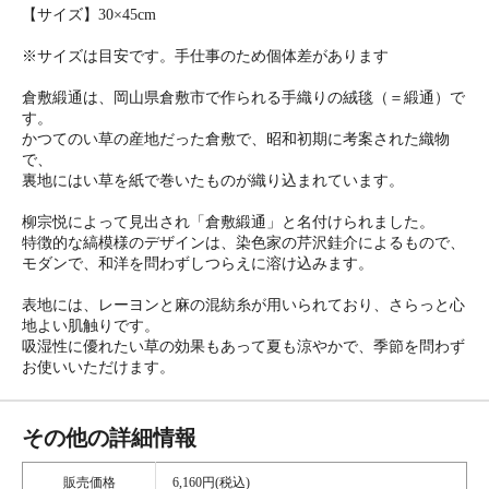
【サイズ】30×45cm
※サイズは目安です。手仕事のため個体差があります
倉敷緞通は、岡山県倉敷市で作られる手織りの絨毯（＝緞通）で
す。
かつてのい草の産地だった倉敷で、昭和初期に考案された織物
で、
裏地にはい草を紙で巻いたものが織り込まれています。
柳宗悦によって見出され「倉敷緞通」と名付けられました。
特徴的な縞模様のデザインは、染色家の芹沢銈介によるもので、
モダンで、和洋を問わずしつらえに溶け込みます。
表地には、レーヨンと麻の混紡糸が用いられており、さらっと心
地よい肌触りです。
吸湿性に優れたい草の効果もあって夏も涼やかで、季節を問わず
お使いいただけます。
その他の詳細情報
販売価格
6,160円(税込)