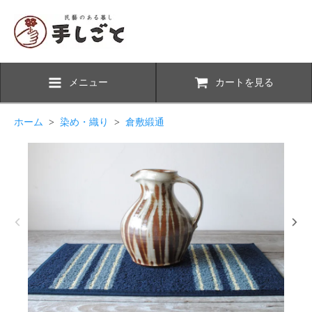
メニュー
カートを見る
ホーム
>
染め・織り
>
倉敷緞通