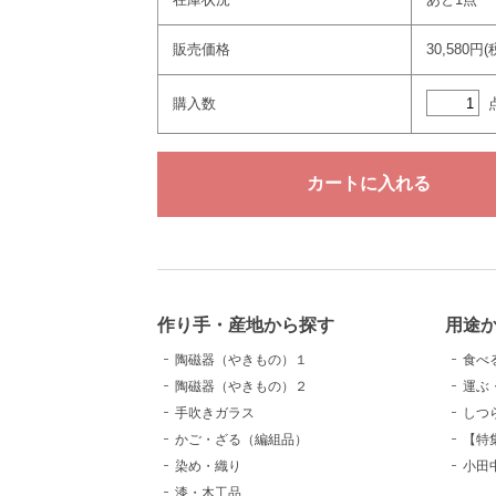
販売価格
30,580円(
購入数
作り手・産地から探す
用途
陶磁器（やきもの）１
食べ
陶磁器（やきもの）２
運ぶ
手吹きガラス
しつ
かご・ざる（編組品）
【特
染め・織り
小田
漆・木工品