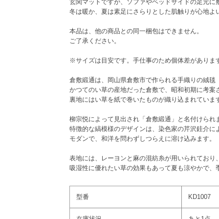
玄関マットですが、ソファやベッドサイドの足元に
冬は暖か、夏は素足にさらりとした肌触りが心地よ
本品は、他の商品との同一梱包はできません。
ご了承ください。
※サイズは目安です。手仕事のため個体差がありま
倉敷緞通は、岡山県倉敷市で作られる手織りの絨毯
かつてのい草の産地だった倉敷で、昭和初期に考案
裏地にはい草を紙で巻いたものが織り込まれていま
柳宗悦によって見出され「倉敷緞通」と名付けられ
特徴的な縞模様のデザインは、染色家の芹沢銈介に
モダンで、和洋を問わずしつらえに溶け込みます。
表地には、レーヨンと麻の混紡糸が用いられており
吸湿性に優れたい草の効果もあって夏も涼やかで、
型番
KD1007
在庫状況
あと1点