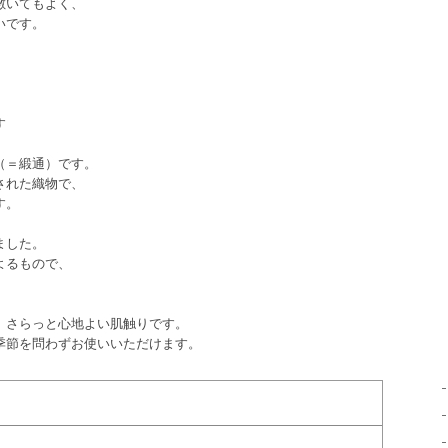
敷いてもよく、
いです。
す
（＝緞通）です。
された織物で、
す。
ました。
よるもので、
、さらっと心地よい肌触りです。
季節を問わずお使いいただけます。