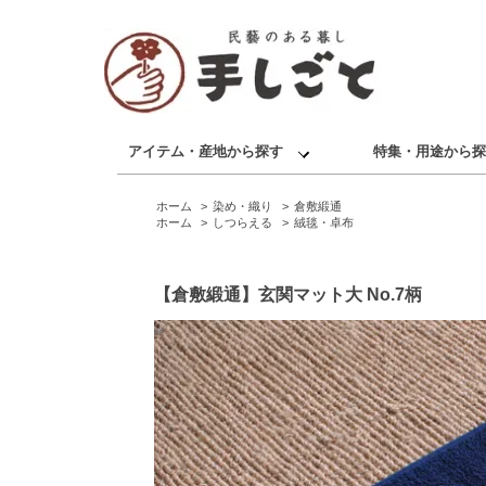
アイテム・産地から探す
特集・用途から探
ホーム
>
染め・織り
>
倉敷緞通
ホーム
>
しつらえる
>
絨毯・卓布
【倉敷緞通】玄関マット大 No.7柄