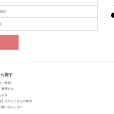
税込)
点
から探す
る（食器）
・整理する
らえる
集】オガミノさんの食卓
中耕一カレンダー