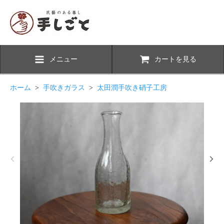
メニュー
カートを見る
ホーム
>
手吹きガラス
>
太田潤手吹き硝子工房