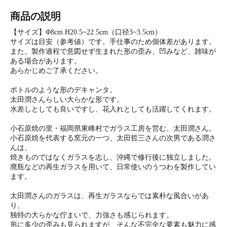
商品の説明
【サイズ】Φ8cm H20.5~22.5cm（口径3~3.5cm）
サイズは目安（参考値）です。手仕事のため個体差があります。
また、製作過程で意図せず生まれた形の歪み、凹みなど、雑味が
ある場合があります。
あらかじめご了承ください。
ボトルのような形のデキャンタ。
太田潤さんらしい大らかな形です。
水差しとしても良いですし、花入れとしても活躍してくれます。
小石原焼の里・福岡県東峰村でガラス工房を営む、太田潤さん。
小石原焼を代表する窯元の一つ、太田哲三さんの次男である潤さ
んは、
焼きものではなくガラスを志し、沖縄で修行後に独立しました。
廃瓶などの再生ガラスを用いて、日常使いのうつわを製作してい
ます。
太田潤さんのガラスは、再生ガラスならでは素朴な風合いがあ
り、
独特の大らかな佇まいで、力強さも感じられます。
形に多少の歪みも見られますが、そんな不完全な要素も魅力に感