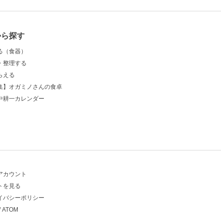
から探す
る（食器）
・整理する
らえる
集】オガミノさんの食卓
中耕一カレンダー
アカウント
トを見る
イバシーポリシー
/
ATOM