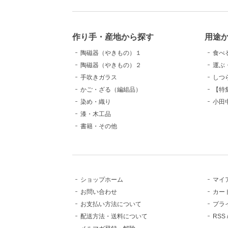
作り手・産地から探す
用途
陶磁器（やきもの）１
食べ
陶磁器（やきもの）２
運ぶ
手吹きガラス
しつ
かご・ざる（編組品）
【特
染め・織り
小田
漆・木工品
書籍・その他
ショップホーム
マイ
お問い合わせ
カー
お支払い方法について
プラ
配送方法・送料について
RSS