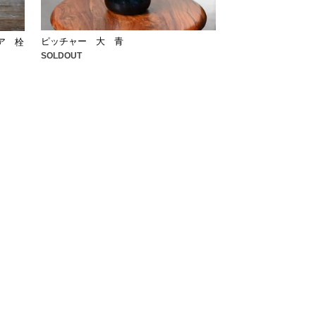
ピッチャー 大 青
ア 栓
SOLDOUT