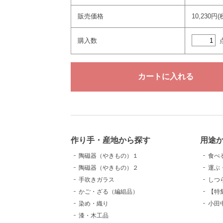
販売価格
10,230円(
購入数
作り手・産地から探す
用途
陶磁器（やきもの）１
食べ
陶磁器（やきもの）２
運ぶ
手吹きガラス
しつ
かご・ざる（編組品）
【特
染め・織り
小田
漆・木工品