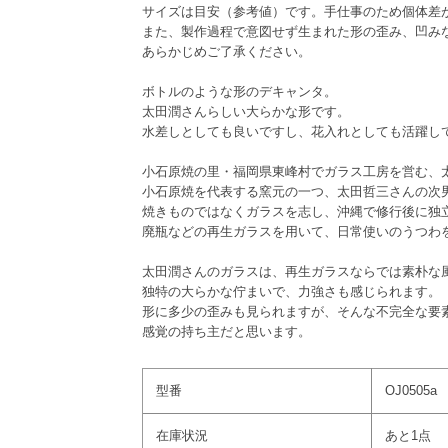
サイズは目安（参考値）です。手仕事のため個体差
また、製作過程で意図せず生まれた形の歪み、凹み
あらかじめご了承ください。
ボトルのような形のデキャンタ。
太田潤さんらしい大らかな形です。
水差しとしても良いですし、花入れとしても活躍し
小石原焼の里・福岡県東峰村でガラス工房を営む、
小石原焼を代表する窯元の一つ、太田哲三さんの次
焼きものではなくガラスを志し、沖縄で修行後に独
廃瓶などの再生ガラスを用いて、日常使いのうつわ
太田潤さんのガラスは、再生ガラスならでは素朴な
独特の大らかな佇まいで、力強さも感じられます。
形に多少の歪みも見られますが、そんな不完全な要
感覚の持ち主だと思います。
型番
OJ0505a
在庫状況
あと1点