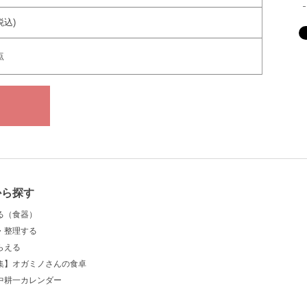
税込)
点
から探す
る（食器）
・整理する
らえる
集】オガミノさんの食卓
中耕一カレンダー