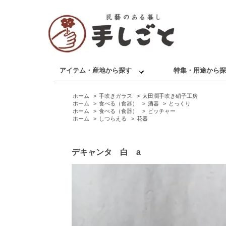
アイテム・産地から探す
特集・用途から探
ホーム
>
手吹きガラス
>
太田潤手吹き硝子工房
ホーム
>
食べる（食器）
>
酒器
>
とっくり
ホーム
>
食べる（食器）
>
ピッチャー
ホーム
>
しつらえる
>
花器
デキャンタ 白 a