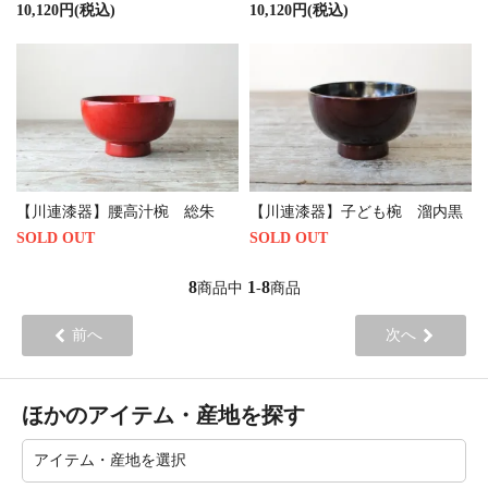
また、割れに強い木地を用いることで堅牢さを保ちつつ、
10,120円(税込)
10,120円(税込)
塗りの工程を簡略化することで、手頃な価格を維持してい
ます。
高価な漆器には及ばない部分もありますが、
毎日の食卓で安心して使っていただける、実用的な漆のう
つわです。
私たちも、日常的に使っていただける本物の漆のうつわを
暮らしに取りいれていただきたいという思いで、川連漆器
をご紹介しています。
【川連漆器】腰高汁椀 総朱
【川連漆器】子ども椀 溜内黒
漆のうつわは割れたり、欠けたりしても修理できる利点が
SOLD OUT
SOLD OUT
ありますので、
お困りの際はお気軽にお問い合わせください。
8
1
8
商品中
-
商品
前へ
次へ
ほかのアイテム・産地を探す