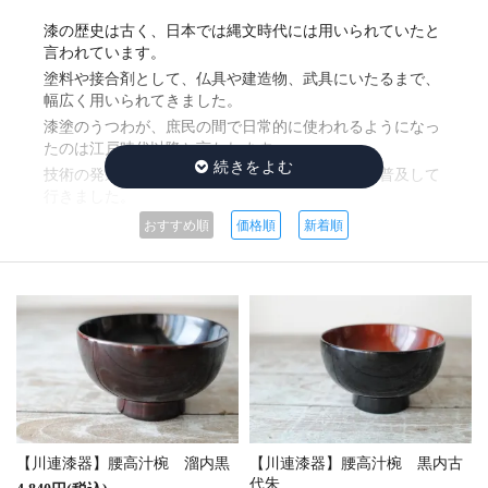
漆の歴史は古く、日本では縄文時代には用いられていたと
言われています。
塗料や接合剤として、仏具や建造物、武具にいたるまで、
幅広く用いられてきました。
漆塗のうつわが、庶民の間で日常的に使われるようになっ
たのは江戸時代以降と言われます。
技術の発達に伴い量産化が加速、生活雑器として普及して
行きました。
戦後も、経済の成長に合わせて需要が拡大、産地も大きく
おすすめ順
価格順
新着順
発展しました。
一方で、中国産をはじめとした安価な輸入品が出回るよう
になると、
価格競争がはじまり、産地は疲弊して行きました。
さらに、木の代わりとして合成樹脂や、漆に代わってウレ
タンや合成漆などが用いられた大量生産品が現れます。
本来の漆のうつわは、木地づくりから塗りまで、大変時間
と手間がかかるものです。
工業的に生産される大量生産品には、価格で及ぶべくもあ
りません。
【川連漆器】腰高汁椀 溜内黒
【川連漆器】腰高汁椀 黒内古
代朱