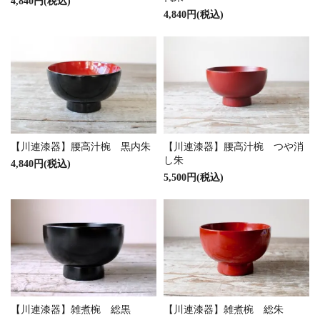
本来の漆のうつわは高級品として扱われるようになってし
4,840円(税込)
まっているのが現状でしょう。
4,840円(税込)
有史以来、日本の生活と密接に関わってきた漆は、遠い存
在になってしまいました。
秋田・川連漆器
秋田県の南東・湯沢市の川連町。
鎌倉時代頃に武具に漆を塗ったのが起源とされる漆器の産
地です。
【川連漆器】腰高汁椀 黒内朱
【川連漆器】腰高汁椀 つや消
し朱
江戸時代から漆椀の生産がはじまり活発化、
4,840円(税込)
5,500円(税込)
戦後には、手頃な価格の多産品の産地として栄え、日本各
地に運ばれました。
今でも川連は、堅牢で実用的な漆器の産地として知られ、
伝統工芸の指定を受けています。
漆器は工程ごとに分業化され、産地も分業化されているの
が一般的ですが、
（福井県の山中は木地作りなどで知られます）
川連では、地元産の木材を用い、木地造りから漆塗りまで
を手がけます。
【川連漆器】雑煮椀 総黒
【川連漆器】雑煮椀 総朱