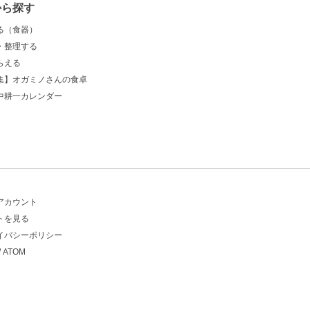
から探す
る（食器）
・整理する
らえる
集】オガミノさんの食卓
中耕一カレンダー
アカウント
トを見る
イバシーポリシー
/
ATOM