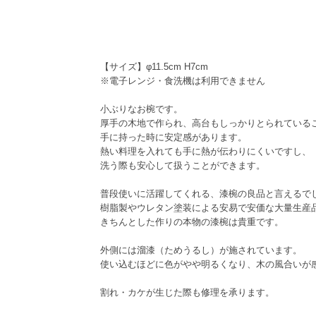
【サイズ】φ11.5cm H7cm
※電子レンジ・食洗機は利用できません
小ぶりなお椀です。
厚手の木地で作られ、高台もしっかりとられている
手に持った時に安定感があります。
熱い料理を入れても手に熱が伝わりにくいですし、
洗う際も安心して扱うことができます。
普段使いに活躍してくれる、漆椀の良品と言えるで
樹脂製やウレタン塗装による安易で安価な大量生産
きちんとした作りの本物の漆椀は貴重です。
外側には溜漆（ためうるし）が施されています。
使い込むほどに色がやや明るくなり、木の風合いが
割れ・カケが生じた際も修理を承ります。