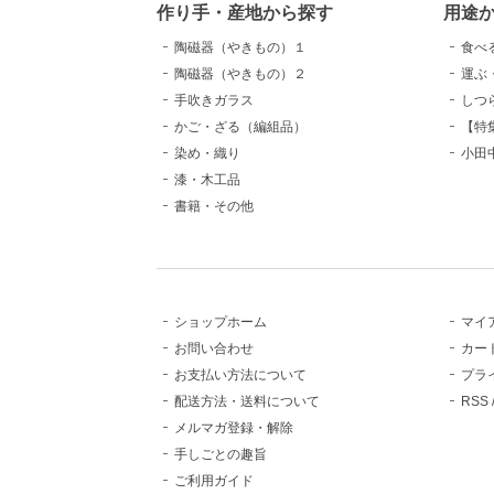
作り手・産地から探す
用途
陶磁器（やきもの）１
食べ
陶磁器（やきもの）２
運ぶ
手吹きガラス
しつ
かご・ざる（編組品）
【特
染め・織り
小田
漆・木工品
書籍・その他
ショップホーム
マイ
お問い合わせ
カー
お支払い方法について
プラ
配送方法・送料について
RSS
メルマガ登録・解除
手しごとの趣旨
ご利用ガイド