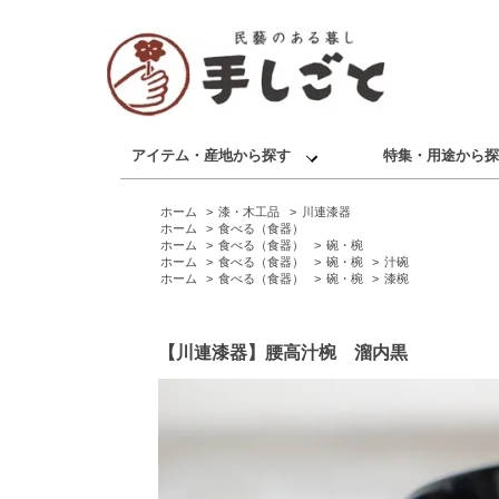
アイテム・産地から探す
特集・用途から探
ホーム
>
漆・木工品
>
川連漆器
ホーム
>
食べる（食器）
ホーム
>
食べる（食器）
>
碗・椀
ホーム
>
食べる（食器）
>
碗・椀
>
汁碗
ホーム
>
食べる（食器）
>
碗・椀
>
漆椀
【川連漆器】腰高汁椀 溜内黒