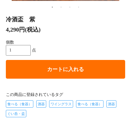
冷酒盃 紫
4,290円(税込)
個数
点
カートに入れる
この商品に登録されているタグ
食べる（食器）
酒器
ワイングラス
食べる（食器）
酒器
ぐい呑・盃