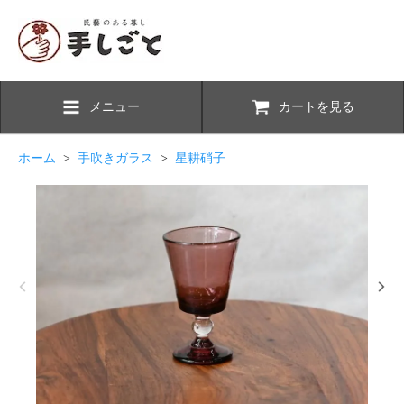
メニュー
カートを見る
ホーム
>
手吹きガラス
>
星耕硝子