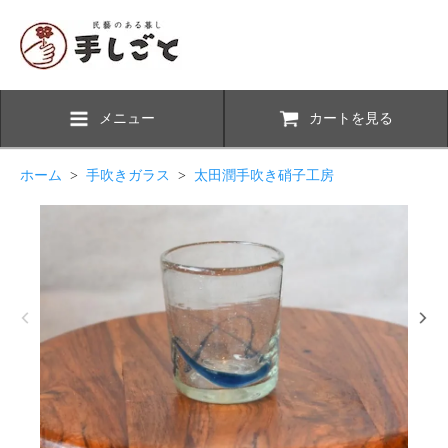
メニュー
カートを見る
ホーム
>
手吹きガラス
>
太田潤手吹き硝子工房