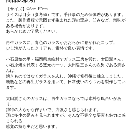
【サイズ】Φ8cm H9cm
サイズは目安（参考値）です。手仕事のため個体差があります。
また、製作過程で意図せず生まれた形の歪み、凹みなど、雑味が
ある場合があります。
あらかじめご了承ください。
再生ガラスに、青色のガラスがおおらかに巻かれたコップ。
少し泡が入ったクリアも、素朴で良い表情です。
小石原焼の里・福岡県東峰村でガラス工房を営む、太田潤さん。
小石原焼を代表する窯元の一つ、太田哲三さんの次男である潤さ
んは、
焼きものではなくガラスを志し、沖縄で修行後に独立しました。
廃瓶などの再生ガラスを用いて、日常使いのうつわを製作してい
ます。
太田潤さんのガラスは、再生ガラスならでは素朴な風合いがあ
り、
独特の大らかな佇まいで、力強さも感じられます。
形に多少の歪みも見られますが、そんな不完全な要素も魅力に感
じられる
感覚の持ち主だと思います。