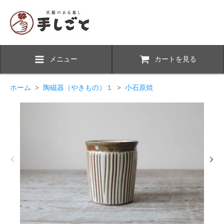
メニュー
カートを見る
ホーム
>
陶磁器（やきもの）１
>
小石原焼