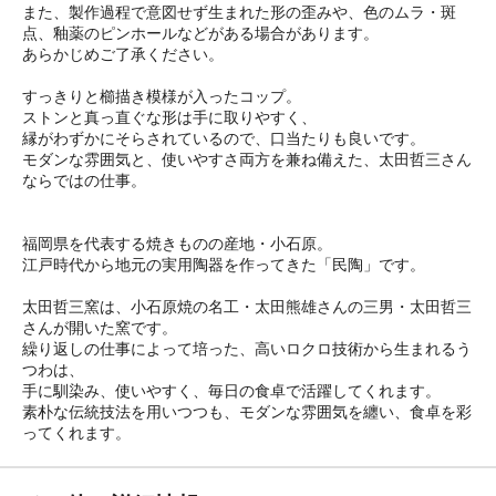
また、製作過程で意図せず生まれた形の歪みや、色のムラ・斑
点、釉薬のピンホールなどがある場合があります。
あらかじめご了承ください。
すっきりと櫛描き模様が入ったコップ。
ストンと真っ直ぐな形は手に取りやすく、
縁がわずかにそらされているので、口当たりも良いです。
モダンな雰囲気と、使いやすさ両方を兼ね備えた、太田哲三さん
ならではの仕事。
福岡県を代表する焼きものの産地・小石原。
江戸時代から地元の実用陶器を作ってきた「民陶」です。
太田哲三窯は、小石原焼の名工・太田熊雄さんの三男・太田哲三
さんが開いた窯です。
繰り返しの仕事によって培った、高いロクロ技術から生まれるう
つわは、
手に馴染み、使いやすく、毎日の食卓で活躍してくれます。
素朴な伝統技法を用いつつも、モダンな雰囲気を纏い、食卓を彩
ってくれます。