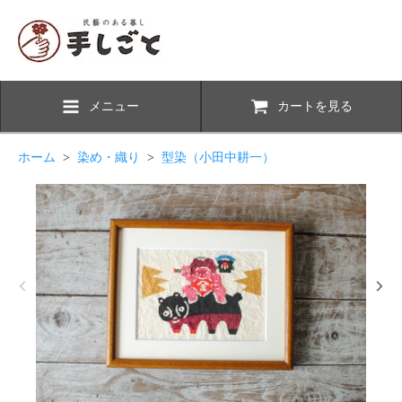
メニュー
カートを見る
ホーム
>
染め・織り
>
型染（小田中耕一）