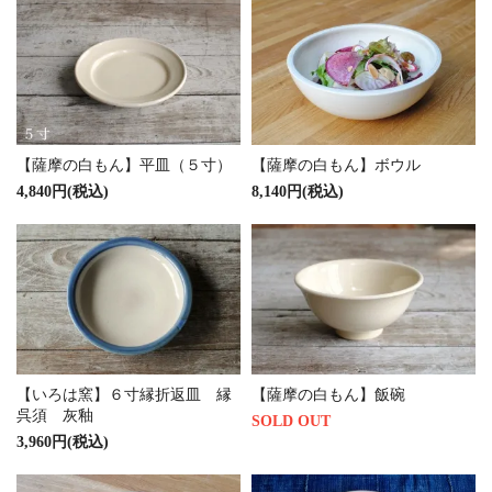
【薩摩の白もん】平皿（５寸）
【薩摩の白もん】ボウル
4,840円(税込)
8,140円(税込)
【いろは窯】６寸縁折返皿 縁
【薩摩の白もん】飯碗
呉須 灰釉
SOLD OUT
3,960円(税込)