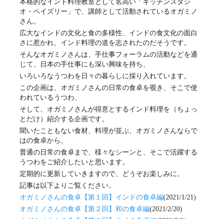
本格的なインド料理教室として名高い「キッチンスタジ
オ・ペイズリー」で、講師として活動されているオガミノ
さん。
広大なインドの文化と食の多様性、インドの食文化の面白
さに惹かれ、インド料理の道を志されたのだそうです。
そんなオガミノさんは、手仕事フォーラムの活動などを通
じて、日本の手仕事にも深い興味を持ち、
いろいろなうつわを日々の暮らしに採り入れています。
この企画は、オガミノさんの日常の食卓を覗き、そこで使
われているうつわ、
そして、オガミノさんが得意とするインド料理を（ちょっ
とだけ）紹介する企画です。
聞いたこともない食材、料理が並ぶ、オガミノさんならで
はの食卓から、
普通の日常の食卓まで、様々なシーンと、そこで活躍する
うつわをご紹介したいと思います。
定期的に更新していきますので、どうぞお楽しみに。
記事は以下よりご覧ください。
オガミノさんの食卓【第１回】インドの食卓編
(2021/1/21)
オガミノさんの食卓【第２回】和の食卓編
(2021/2/20)