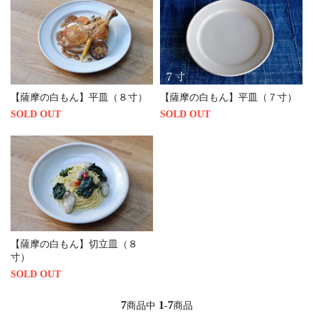
【薩摩の白もん】平皿（７寸）
【薩摩の白もん】平皿（８寸）
SOLD OUT
SOLD OUT
【薩摩の白もん】切立皿（８
寸）
SOLD OUT
7
1
7
商品中
-
商品